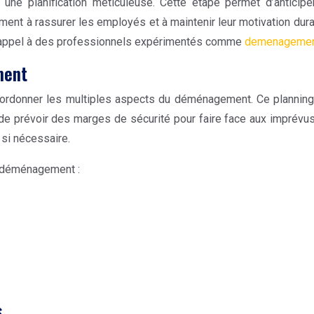
ne planification méticuleuse. Cette étape permet d’anticipe
lement à rassurer les employés et à maintenir leur motivation dur
re appel à des professionnels expérimentés comme
demenagement-
ment
oordonner les multiples aspects du déménagement. Ce planning do
nt de prévoir des marges de sécurité pour faire face aux imprévus
 si nécessaire.
de déménagement :
s